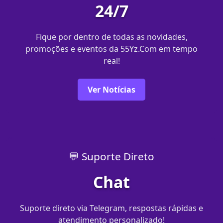
24/7
Fique por dentro de todas as novidades,
promoções e eventos da 55Yz.Com em tempo
real!
Ver Notícias
💬 Suporte Direto
Chat
Suporte direto via Telegram, respostas rápidas e
atendimento personalizado!