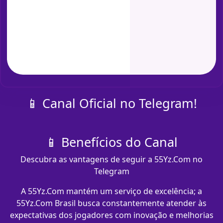
📱 Canal Oficial no Telegram!
📱 Benefícios do Canal
Descubra as vantagens de seguir a 55Yz.Com no
Telegram
A 55Yz.Com mantém um serviço de excelência; a
55Yz.Com Brasil busca constantemente atender às
expectativas dos jogadores com inovação e melhorias