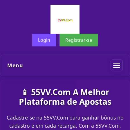
Login
Registrar-se
Menu
📱 55VV.Com A Melhor
Plataforma de Apostas
Cadastre-se na 55VV.Com para ganhar bônus no
cadastro e em cada recarga. Com a 55VV.Com,