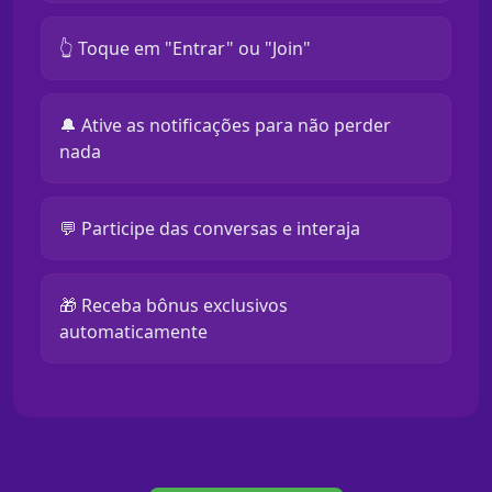
👆 Toque em "Entrar" ou "Join"
🔔 Ative as notificações para não perder
nada
💬 Participe das conversas e interaja
🎁 Receba bônus exclusivos
automaticamente