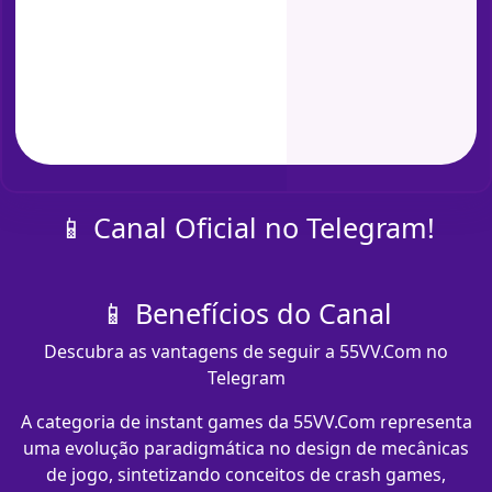
📱 Canal Oficial no Telegram!
📱 Benefícios do Canal
Descubra as vantagens de seguir a 55VV.Com no
Telegram
A categoria de instant games da 55VV.Com representa
uma evolução paradigmática no design de mecânicas
de jogo, sintetizando conceitos de crash games,