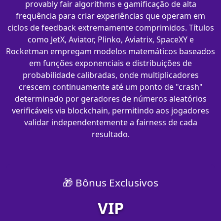
provably fair algorithms e gamificação de alta
frequência para criar experiências que operam em
ciclos de feedback extremamente comprimidos. Títulos
como JetX, Aviator, Plinko, Aviatrix, SpaceXY e
Rocketman empregam modelos matemáticos baseados
em funções exponenciais e distribuições de
probabilidade calibradas, onde multiplicadores
crescem continuamente até um ponto de "crash"
determinado por geradores de números aleatórios
verificáveis via blockchain, permitindo aos jogadores
validar independentemente a fairness de cada
resultado.
🎁 Bônus Exclusivos
VIP