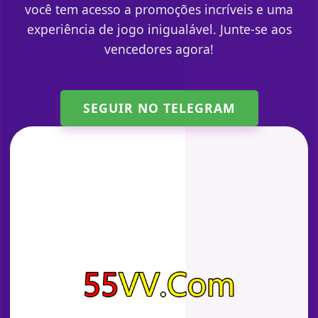
você tem acesso a promoções incríveis e uma
experiência de jogo inigualável. Junte-se aos
vencedores agora!
SEGUIR NO TELEGRAM