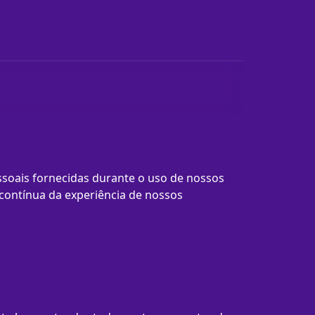
ssoais fornecidas durante o uso de nossos
 contínua da experiência de nossos