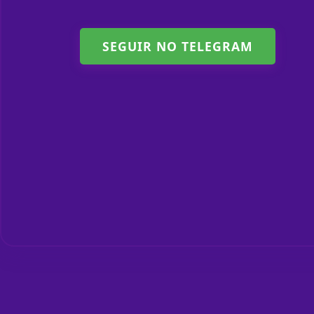
SEGUIR NO TELEGRAM