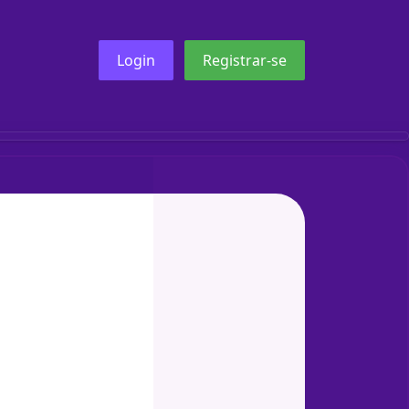
Login
Registrar-se