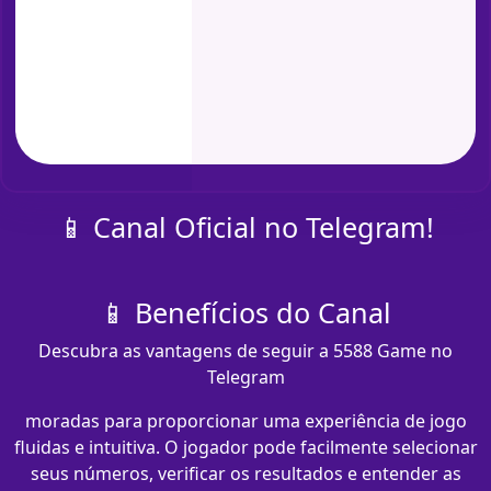
📱 Canal Oficial no Telegram!
📱 Benefícios do Canal
Descubra as vantagens de seguir a 5588 Game no
Telegram
moradas para proporcionar uma experiência de jogo
fluidas e intuitiva. O jogador pode facilmente selecionar
seus números, verificar os resultados e entender as