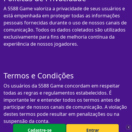
A 5588 Game valoriza a privacidade de seus usuários e
está empenhada em proteger todas as informações
pessoais fornecidas durante o uso de nossos canais de
comunicação. Todos os dados coletados são utilizados
exclusivamente para fins de melhoria contínua da
experiência de nossos jogadores.
Termos e Condições
Os usuários da 5588 Game concordam em respeitar
todas as regras e regulamentos estabelecidos. É
importante ler e entender todos os termos antes de
participar de nossos canais de comunicação. A violação
destes termos pode resultar em penalizações ou na
suspensão da conta.
X
Cadastre-se
Entrar