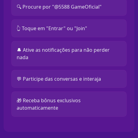
🔍 Procure por "@5588 GameOficial"
👆 Toque em "Entrar" ou "Join"
🔔 Ative as notificações para não perder
nada
💬 Participe das conversas e interaja
🎁 Receba bônus exclusivos
automaticamente