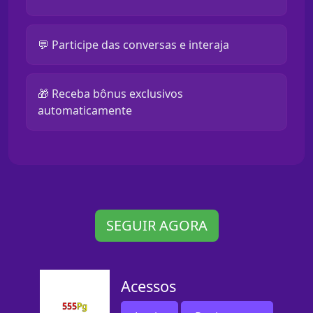
💬 Participe das conversas e interaja
🎁 Receba bônus exclusivos
automaticamente
SEGUIR AGORA
Acessos