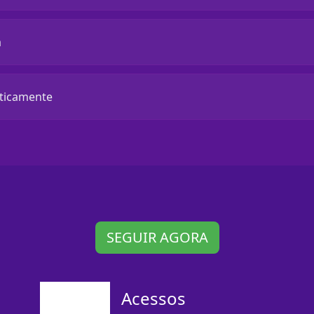
a
aticamente
SEGUIR AGORA
Acessos