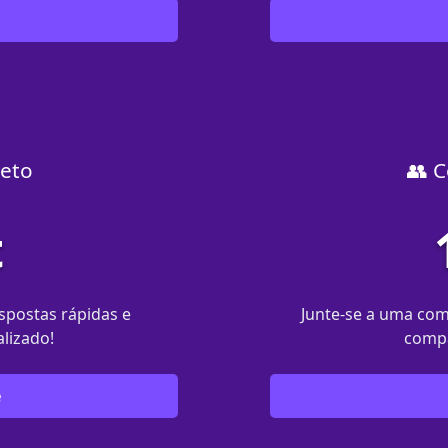
reto
👥 
t
espostas rápidas e
Junte-se a uma com
lizado!
compa
e