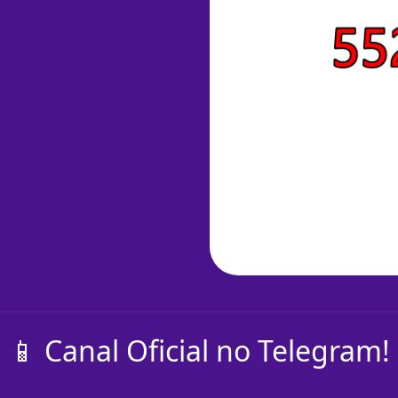
📱 Canal Oficial no Telegram!