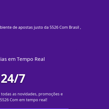
ente de apostas justo da 5526 Com Brasil ,
cias em Tempo Real
24/7
e todas as novidades, promoções e
 5526 Com em tempo real!