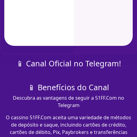
📱 Canal Oficial no Telegram!
📱 Benefícios do Canal
Descubra as vantagens de seguir a 51FF.Com no
Telegram
O cassino 51FF.Com aceita uma variedade de métodos
de depósito e saque, incluindo cartões de crédito,
cartões de débito, Pix, Paybrokers e transferências