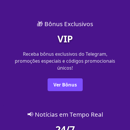
🎁 Bônus Exclusivos
VIP
Receba bônus exclusivos do Telegram,
promoções especiais e códigos promocionais
únicos!
Ver Bônus
📢 Notícias em Tempo Real
24/7