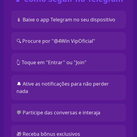
📱 Baixe o app Telegram no seu dispositivo
🔍 Procure por "@4Win VipOficial"
👆 Toque em "Entrar" ou "Join"
🔔 Ative as notificações para não perder
nada
💬 Participe das conversas e interaja
🎁 Receba bônus exclusivos