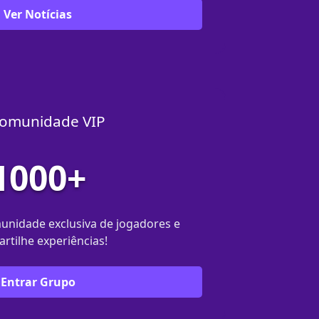
Ver Notícias
Comunidade VIP
1000+
unidade exclusiva de jogadores e
rtilhe experiências!
Entrar Grupo