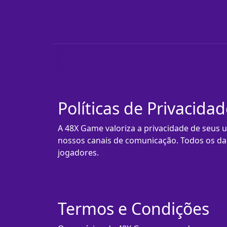
Políticas de Privacida
A 48X Game valoriza a privacidade de seus
nossos canais de comunicação. Todos os dad
jogadores.
Termos e Condições