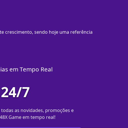
te crescimento, sendo hoje uma referência
cias em Tempo Real
24/7
e todas as novidades, promoções e
 48X Game em tempo real!