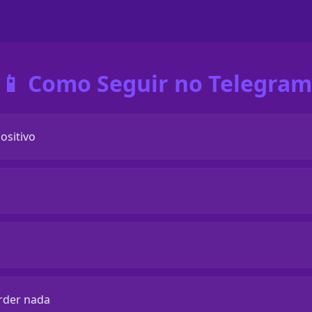
📱 Como Seguir no Telegram
ositivo
erder nada