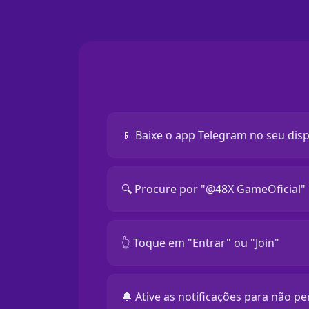
📱 Baixe o app Telegram no seu disp
🔍 Procure por "@48X GameOficial"
👆 Toque em "Entrar" ou "Join"
🔔 Ative as notificações para não p