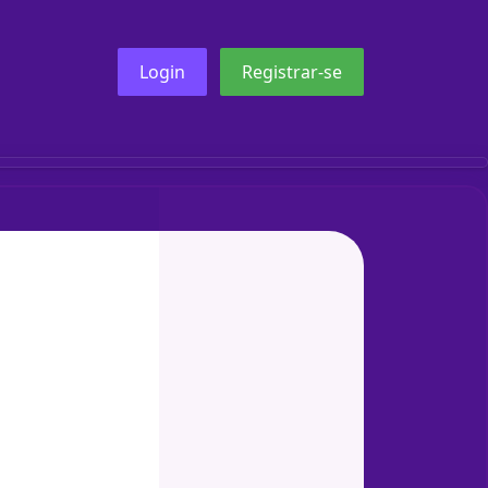
Login
Registrar-se