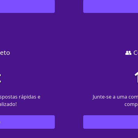
reto
👥 
t
espostas rápidas e
Junte-se a uma com
lizado!
compa
e