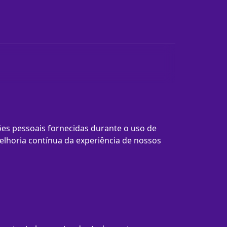
es pessoais fornecidas durante o uso de
elhoria contínua da experiência de nossos