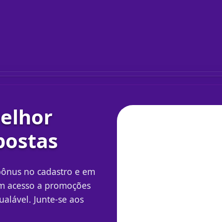
elhor
postas
bônus no cadastro e em
em acesso a promoções
ualável. Junte-se aos