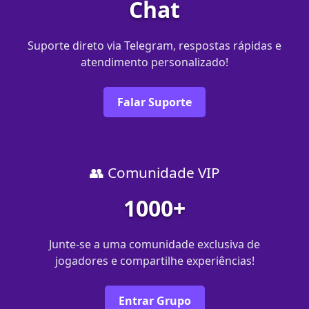
Chat
Suporte direto via Telegram, respostas rápidas e
atendimento personalizado!
Falar Suporte
👥 Comunidade VIP
1000+
Junte-se a uma comunidade exclusiva de
jogadores e compartilhe experiências!
Entrar Grupo