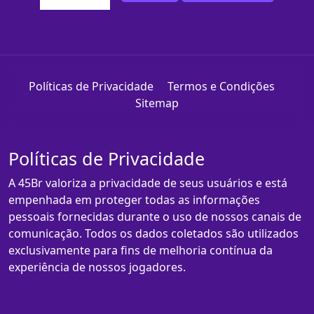
Políticas de Privacidade
Termos e Condições
Sitemap
Políticas de Privacidade
A 45Br valoriza a privacidade de seus usuários e está
empenhada em proteger todas as informações
pessoais fornecidas durante o uso de nossos canais de
comunicação. Todos os dados coletados são utilizados
exclusivamente para fins de melhoria contínua da
experiência de nossos jogadores.