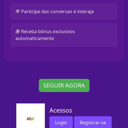
💬 Participe das conversas e interaja
🎁 Receba bônus exclusivos
automaticamente
SEGUIR AGORA
Acessos
Login
Registrar-se