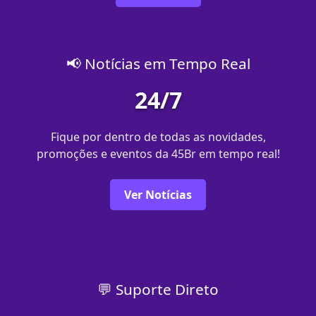
📢 Notícias em Tempo Real
24/7
Fique por dentro de todas as novidades,
promoções e eventos da 45Br em tempo real!
Ver Notícias
💬 Suporte Direto