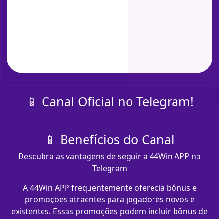
📱 Canal Oficial no Telegram!
📱 Benefícios do Canal
Descubra as vantagens de seguir a 44Win APP no
Telegram
A 44Win APP frequentemente oferecia bônus e
promoções atraentes para jogadores novos e
existentes. Essas promoções podem incluir bônus de