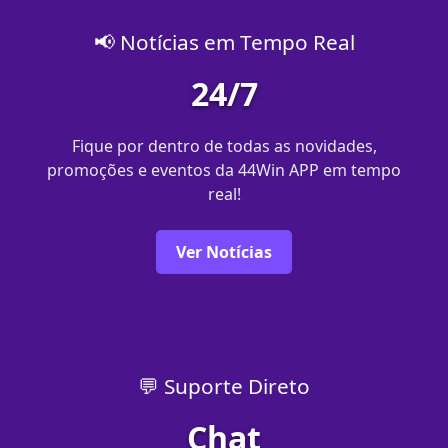
📢 Notícias em Tempo Real
24/7
Fique por dentro de todas as novidades,
promoções e eventos da 44Win APP em tempo
real!
Ver Notícias
💬 Suporte Direto
Chat