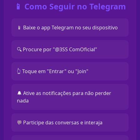
📱 Como Seguir no Telegram
📱 Baixe o app Telegram no seu dispositivo
🔍 Procure por "@3SS ComOficial"
👆 Toque em "Entrar" ou "Join"
🔔 Ative as notificações para não perder
nada
💬 Participe das conversas e interaja