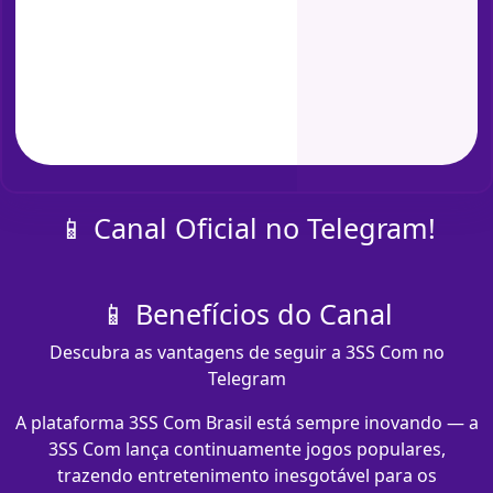
📱 Canal Oficial no Telegram!
📱 Benefícios do Canal
Descubra as vantagens de seguir a 3SS Com no
Telegram
A plataforma 3SS Com Brasil está sempre inovando — a
3SS Com lança continuamente jogos populares,
trazendo entretenimento inesgotável para os