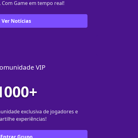
L Com Game em tempo real!
Ver Notícias
Comunidade VIP
1000+
unidade exclusiva de jogadores e
rtilhe experiências!
Entrar Grupo