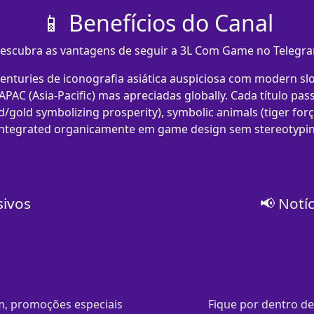
📱 Benefícios do Canal
escubra as vantagens de seguir a 3L Com Game no Telegr
centuries de iconografia asiática auspiciosa com modern s
AC (Asia-Pacific) mas apreciadas globally. Cada título pa
d/gold symbolizing prosperity), symbolic animals (tiger for
y) integrated organicamente em game design sem stereotyping
sivos
📢 Notí
m, promoções especiais
Fique por dentro d