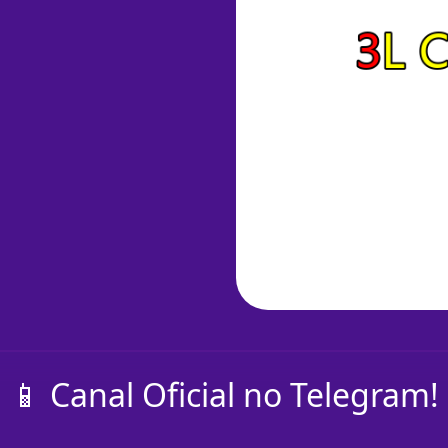
📱 Canal Oficial no Telegram!