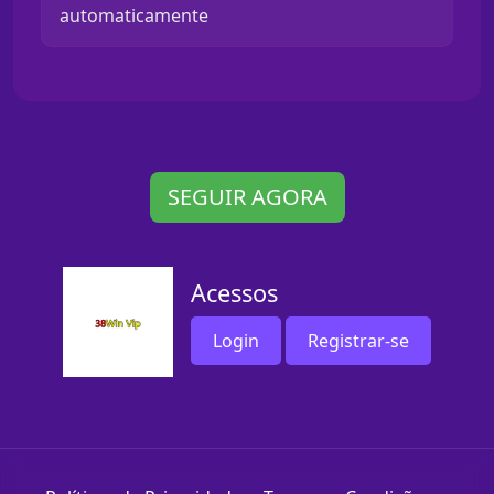
automaticamente
SEGUIR AGORA
Acessos
Login
Registrar-se