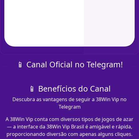
📱 Canal Oficial no Telegram!
📱 Benefícios do Canal
Descubra as vantagens de seguir a 38Win Vip no
Telegram
A 38Win Vip conta com diversos tipos de jogos de azar
— a interface da 38Win Vip Brasil é amigável e rápida,
proporcionando diversão com apenas alguns cliques.