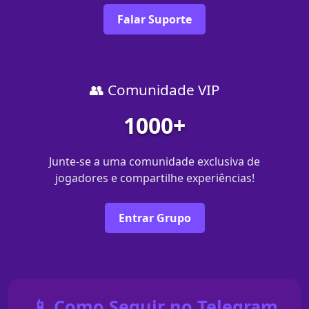
Falar Suporte
👥 Comunidade VIP
1000+
Junte-se a uma comunidade exclusiva de
jogadores e compartilhe experiências!
Entrar Grupo
📱 Como Seguir no Telegram