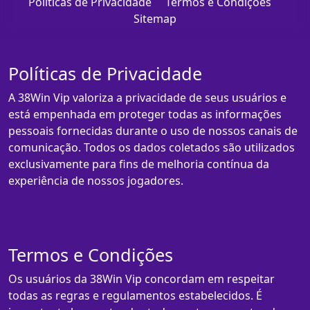
Políticas de Privacidade
Termos e Condições
Sitemap
Políticas de Privacidade
A 38Win Vip valoriza a privacidade de seus usuários e
está empenhada em proteger todas as informações
pessoais fornecidas durante o uso de nossos canais de
comunicação. Todos os dados coletados são utilizados
exclusivamente para fins de melhoria contínua da
experiência de nossos jogadores.
Termos e Condições
Os usuários da 38Win Vip concordam em respeitar
todas as regras e regulamentos estabelecidos. É