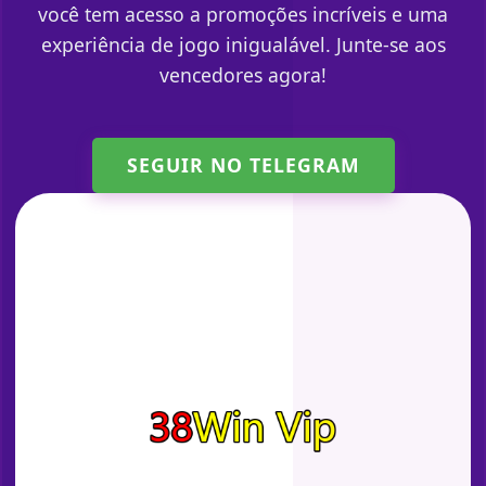
você tem acesso a promoções incríveis e uma
experiência de jogo inigualável. Junte-se aos
vencedores agora!
SEGUIR NO TELEGRAM