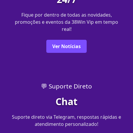
Fique por dentro de todas as novidades,
promoções e eventos da 38Win Vip em tempo
real!
Ver Notícias
💬 Suporte Direto
Chat
Suporte direto via Telegram, respostas rápidas e
atendimento personalizado!