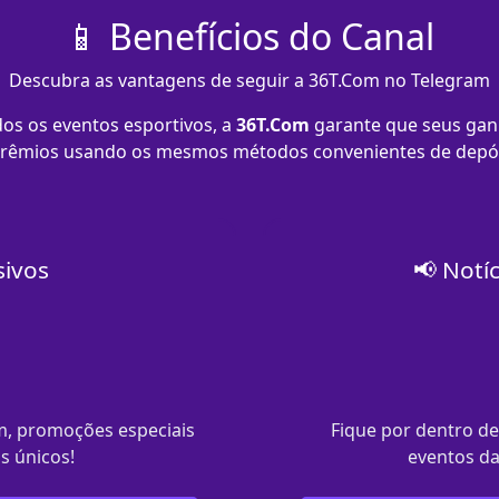
📱 Benefícios do Canal
Descubra as vantagens de seguir a 36T.Com no Telegram
os os eventos esportivos, a
36T.Com
garante que seus gan
prêmios usando os mesmos métodos convenientes de depós
sivos
📢 Notí
m, promoções especiais
Fique por dentro d
s únicos!
eventos da