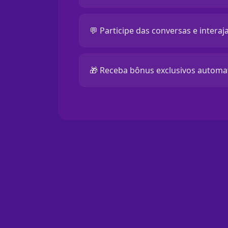
💬 Participe das conversas e interaj
🎁 Receba bônus exclusivos autom