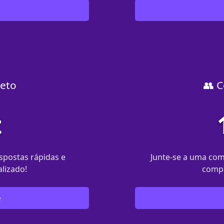
reto
👥 
t
espostas rápidas e
Junte-se a uma com
lizado!
compa
e