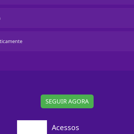
a
aticamente
SEGUIR AGORA
Acessos