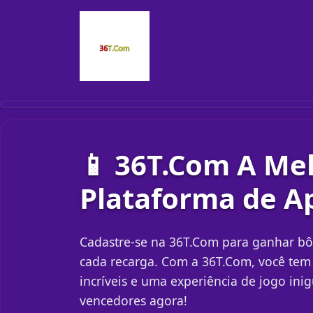
📱 36T.Com A Me
Plataforma de A
Cadastre-se na 36T.Com para ganhar bô
cada recarga. Com a 36T.Com, você tem
incríveis e uma experiência de jogo inig
vencedores agora!