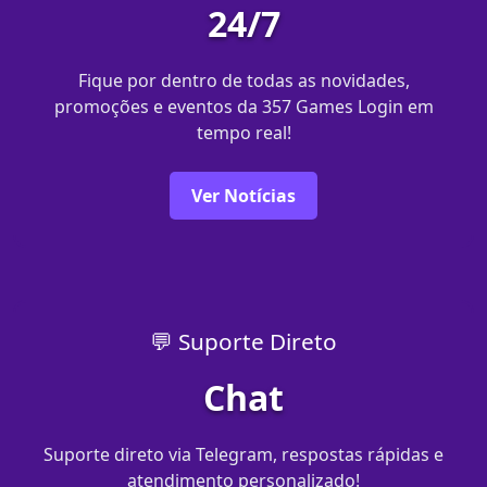
24/7
Fique por dentro de todas as novidades,
promoções e eventos da 357 Games Login em
tempo real!
Ver Notícias
💬 Suporte Direto
Chat
Suporte direto via Telegram, respostas rápidas e
atendimento personalizado!