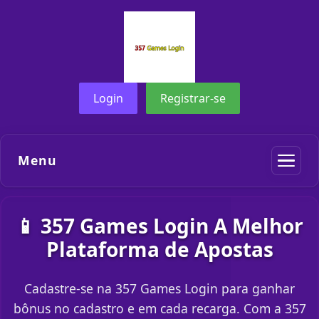
Login
Registrar-se
Menu
📱 357 Games Login A Melhor
Plataforma de Apostas
Cadastre-se na 357 Games Login para ganhar
bônus no cadastro e em cada recarga. Com a 357