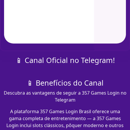
📱 Canal Oficial no Telegram!
📱 Benefícios do Canal
Descubra as vantagens de seguir a 357 Games Login no
Telegram
A plataforma 357 Games Login Brasil oferece uma
gama completa de entretenimento — a 357 Games
Login inclui slots clássicos, pôquer moderno e outros