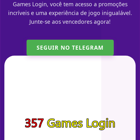
Games Login, você tem acesso a promoções
incríveis e uma experiência de jogo inigualável.
Junte-se aos vencedores agora!
SEGUIR NO TELEGRAM