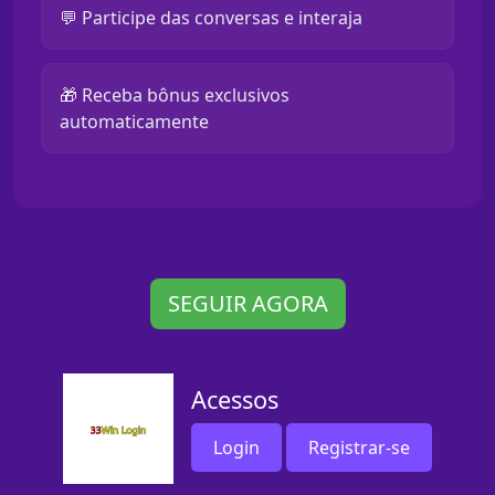
💬 Participe das conversas e interaja
🎁 Receba bônus exclusivos
automaticamente
SEGUIR AGORA
Acessos
Login
Registrar-se