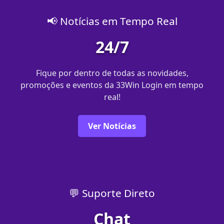
📢 Notícias em Tempo Real
24/7
Fique por dentro de todas as novidades,
promoções e eventos da 33Win Login em tempo
real!
Ver Notícias
💬 Suporte Direto
Chat