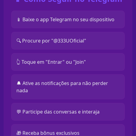
📱 Baixe o app Telegram no seu dispositivo
🔍 Procure por "@333UOficial"
👆 Toque em "Entrar" ou "Join"
🔔 Ative as notificações para não perder
nada
💬 Participe das conversas e interaja
🎁 Receba bônus exclusivos