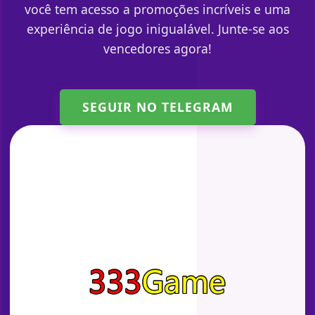
você tem acesso a promoções incríveis e uma
experiência de jogo inigualável. Junte-se aos
vencedores agora!
SEGUIR NO TELEGRAM