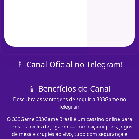
📱 Canal Oficial no Telegram!
📱 Benefícios do Canal
Descubra as vantagens de seguir a 333Game no
Telegram
O 333Game 333Game Brasil é um cassino online para
todos os perfis de jogador — com caça-níqueis, jogos
de mesa e crupiês ao vivo, tudo com segurança e