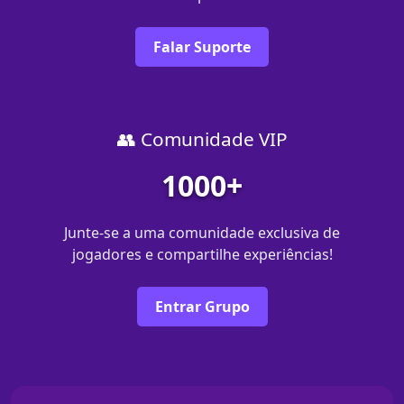
Falar Suporte
👥 Comunidade VIP
1000+
Junte-se a uma comunidade exclusiva de
jogadores e compartilhe experiências!
Entrar Grupo