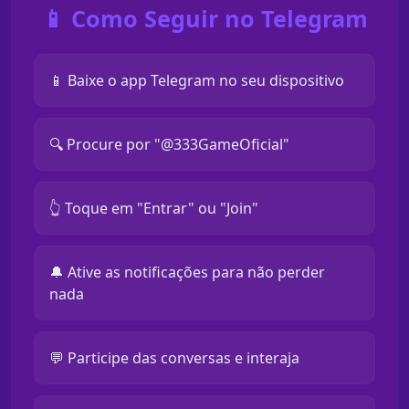
📱 Como Seguir no Telegram
📱 Baixe o app Telegram no seu dispositivo
🔍 Procure por "@333GameOficial"
👆 Toque em "Entrar" ou "Join"
🔔 Ative as notificações para não perder
nada
💬 Participe das conversas e interaja