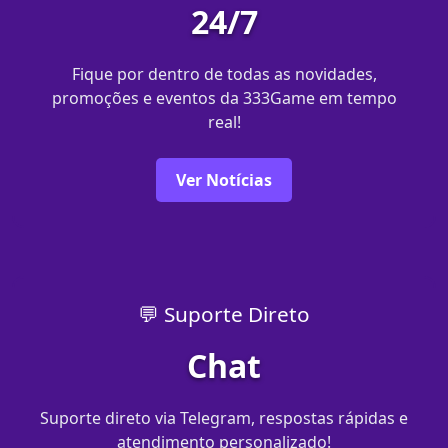
24/7
Fique por dentro de todas as novidades,
promoções e eventos da 333Game em tempo
real!
Ver Notícias
💬 Suporte Direto
Chat
Suporte direto via Telegram, respostas rápidas e
atendimento personalizado!