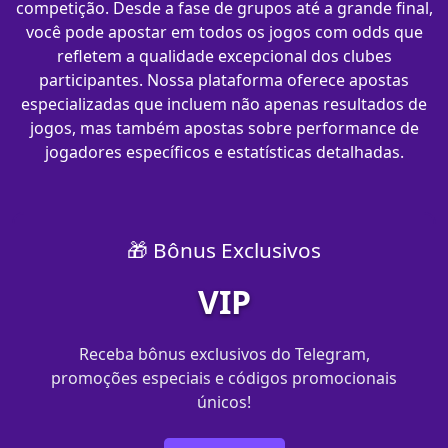
competição. Desde a fase de grupos até a grande final,
você pode apostar em todos os jogos com odds que
refletem a qualidade excepcional dos clubes
participantes. Nossa plataforma oferece apostas
especializadas que incluem não apenas resultados de
jogos, mas também apostas sobre performance de
jogadores específicos e estatísticas detalhadas.
🎁 Bônus Exclusivos
VIP
Receba bônus exclusivos do Telegram,
promoções especiais e códigos promocionais
únicos!