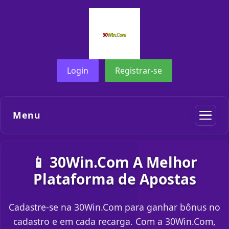
Login
Registrar-se
Menu
📱 30Win.Com A Melhor
Plataforma de Apostas
Cadastre-se na 30Win.Com para ganhar bônus no
cadastro e em cada recarga. Com a 30Win.Com,