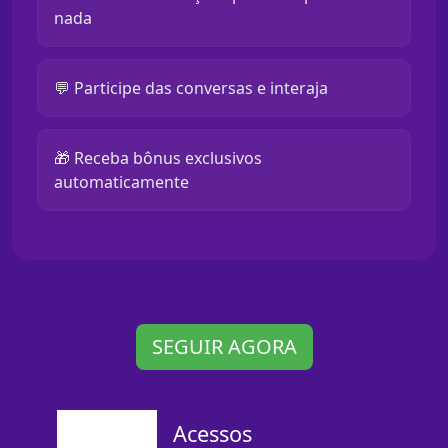
nada
💬 Participe das conversas e interaja
🎁 Receba bônus exclusivos
automaticamente
SEGUIR AGORA
Acessos