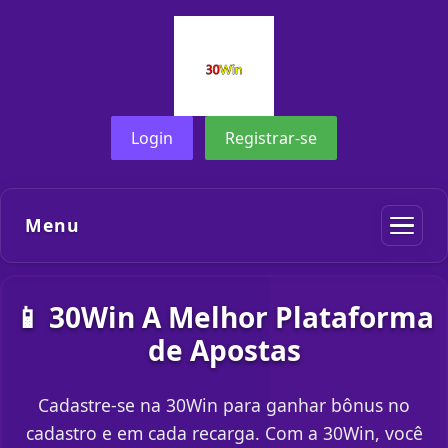
Login
Registrar-se
Menu
📱 30Win A Melhor Plataforma
de Apostas
Cadastre-se na 30Win para ganhar bônus no
cadastro e em cada recarga. Com a 30Win, você