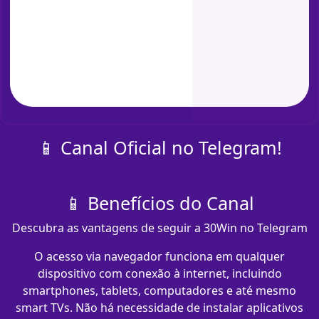
📱 Canal Oficial no Telegram!
📱 Benefícios do Canal
Descubra as vantagens de seguir a 30Win no Telegram
O acesso via navegador funciona em qualquer
dispositivo com conexão à internet, incluindo
smartphones, tablets, computadores e até mesmo
smart TVs. Não há necessidade de instalar aplicativos