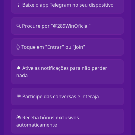
📱 Baixe o app Telegram no seu dispositivo
🔍 Procure por "@289WinOficial"
👆 Toque em "Entrar" ou "Join"
🔔 Ative as notificações para não perder
nada
💬 Participe das conversas e interaja
🎁 Receba bônus exclusivos
automaticamente