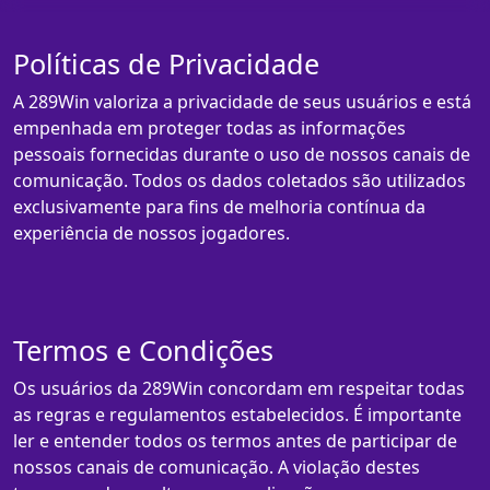
Políticas de Privacidade
A 289Win valoriza a privacidade de seus usuários e está
empenhada em proteger todas as informações
pessoais fornecidas durante o uso de nossos canais de
comunicação. Todos os dados coletados são utilizados
exclusivamente para fins de melhoria contínua da
experiência de nossos jogadores.
Termos e Condições
Os usuários da 289Win concordam em respeitar todas
as regras e regulamentos estabelecidos. É importante
ler e entender todos os termos antes de participar de
nossos canais de comunicação. A violação destes