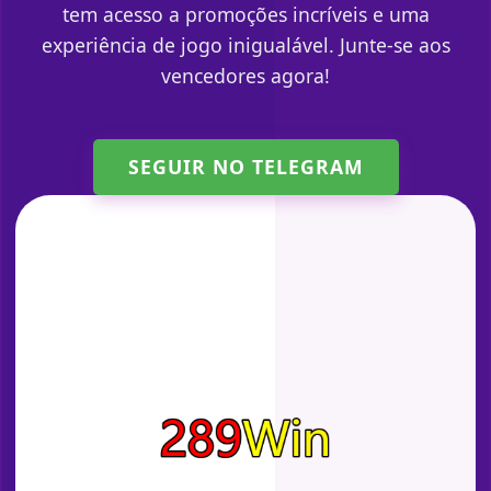
tem acesso a promoções incríveis e uma
experiência de jogo inigualável. Junte-se aos
vencedores agora!
SEGUIR NO TELEGRAM