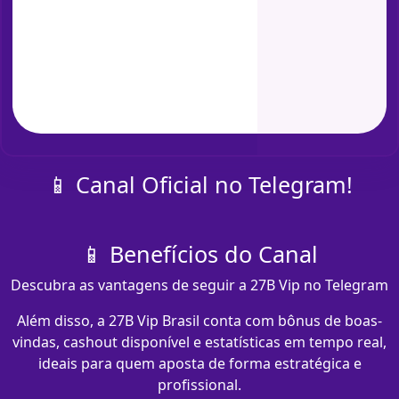
📱 Canal Oficial no Telegram!
📱 Benefícios do Canal
Descubra as vantagens de seguir a 27B Vip no Telegram
Além disso, a 27B Vip Brasil conta com bônus de boas-
vindas, cashout disponível e estatísticas em tempo real,
ideais para quem aposta de forma estratégica e
profissional.