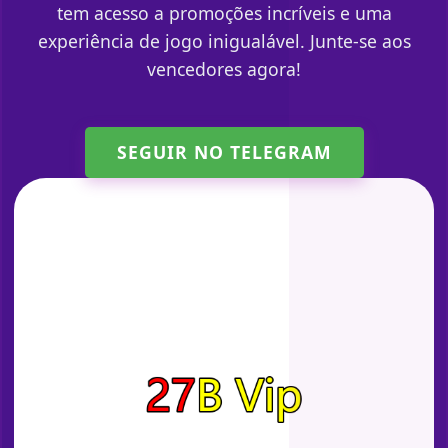
tem acesso a promoções incríveis e uma
experiência de jogo inigualável. Junte-se aos
vencedores agora!
SEGUIR NO TELEGRAM