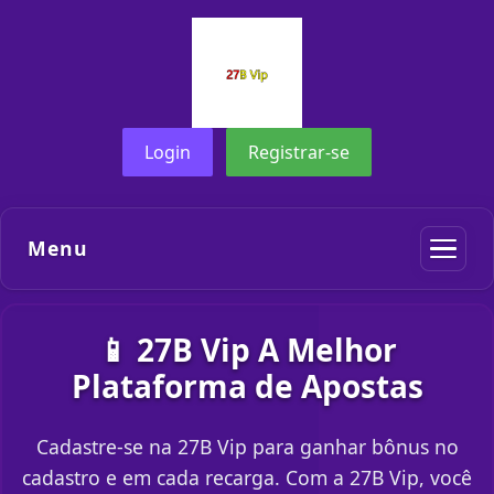
Login
Registrar-se
Menu
📱 27B Vip A Melhor
Plataforma de Apostas
Cadastre-se na 27B Vip para ganhar bônus no
cadastro e em cada recarga. Com a 27B Vip, você