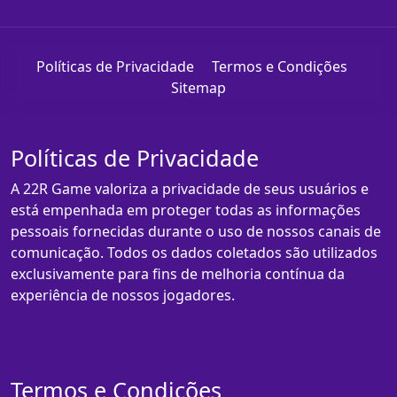
Políticas de Privacidade
Termos e Condições
Sitemap
Políticas de Privacidade
A 22R Game valoriza a privacidade de seus usuários e
está empenhada em proteger todas as informações
pessoais fornecidas durante o uso de nossos canais de
comunicação. Todos os dados coletados são utilizados
exclusivamente para fins de melhoria contínua da
experiência de nossos jogadores.
Termos e Condições