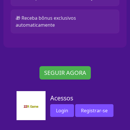
🎁 Receba bônus exclusivos
automaticamente
SEGUIR AGORA
Acessos
Login
Registrar-se