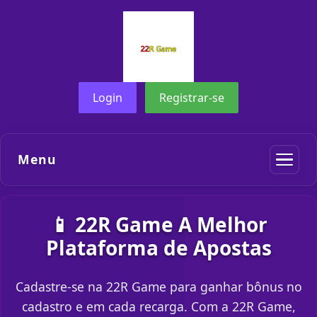
Login
Registrar-se
Menu
📱 22R Game A Melhor
Plataforma de Apostas
Cadastre-se na 22R Game para ganhar bônus no
cadastro e em cada recarga. Com a 22R Game,