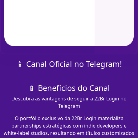
📱 Canal Oficial no Telegram!
📱 Benefícios do Canal
Descubra as vantagens de seguir a 22Br Login no
Telegram
O portfólio exclusivo da 22Br Login materializa
partnerships estratégicas com indie developers e
white-label studios, resultando em títulos customizados