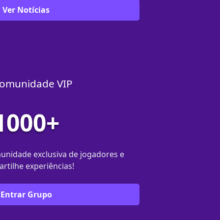
Ver Notícias
Comunidade VIP
1000+
unidade exclusiva de jogadores e
rtilhe experiências!
Entrar Grupo