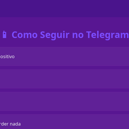
📱 Como Seguir no Telegram
ositivo
erder nada