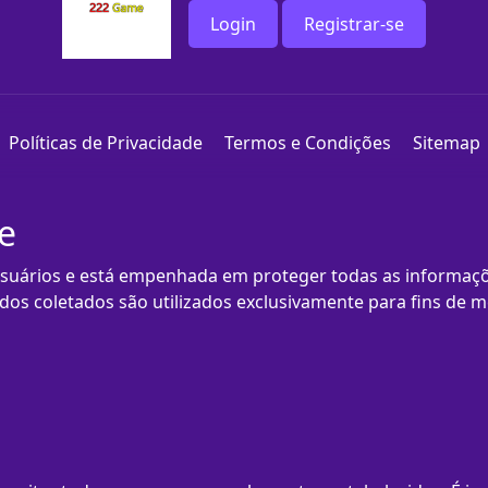
Login
Registrar-se
Políticas de Privacidade
Termos e Condições
Sitemap
de
 usuários e está empenhada em proteger todas as informaçõ
os coletados são utilizados exclusivamente para fins de m