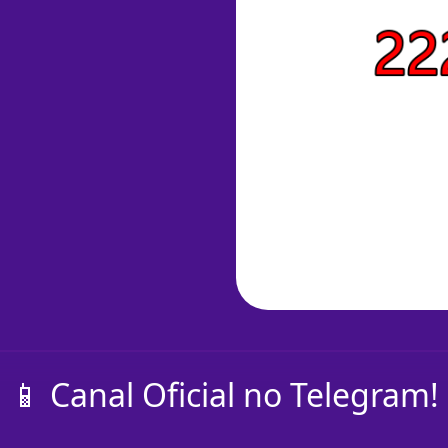
📱 Canal Oficial no Telegram!