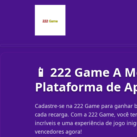
📱 222 Game A M
Plataforma de A
Cadastre-se na 222 Game para ganhar 
cada recarga. Com a 222 Game, você t
incríveis e uma experiência de jogo inig
vencedores agora!