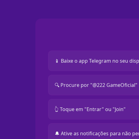
📱 Baixe o app Telegram no seu disp
🔍 Procure por "@222 GameOficial"
👆 Toque em "Entrar" ou "Join"
🔔 Ative as notificações para não p