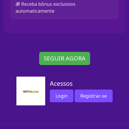
🎁 Receba bônus exclusivos
automaticamente
SEGUIR AGORA
Acessos
Login
Registrar-se