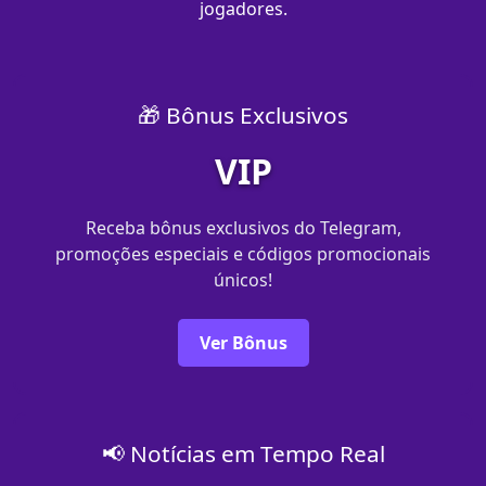
jogadores.
🎁 Bônus Exclusivos
VIP
Receba bônus exclusivos do Telegram,
promoções especiais e códigos promocionais
únicos!
Ver Bônus
📢 Notícias em Tempo Real