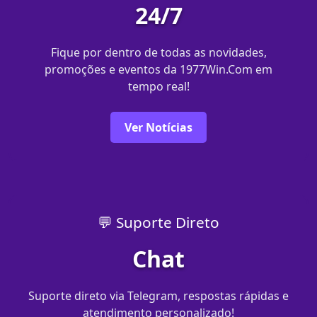
24/7
Fique por dentro de todas as novidades,
promoções e eventos da 1977Win.Com em
tempo real!
Ver Notícias
💬 Suporte Direto
Chat
Suporte direto via Telegram, respostas rápidas e
atendimento personalizado!