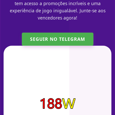
tem acesso a promoções incríveis e uma
experiência de jogo inigualável. Junte-se aos
vencedores agora!
SEGUIR NO TELEGRAM