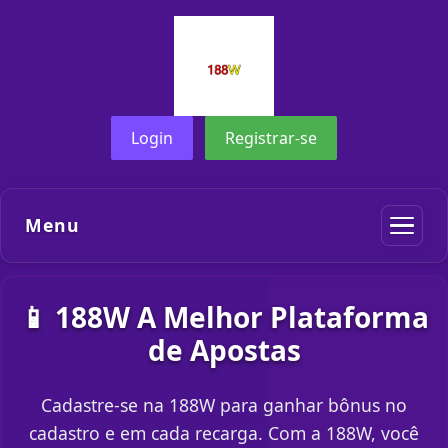
Login
Registrar-se
Menu
📱 188W A Melhor Plataforma
de Apostas
Cadastre-se na 188W para ganhar bônus no
cadastro e em cada recarga. Com a 188W, você