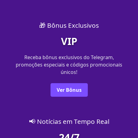
🎁 Bônus Exclusivos
VIP
Receba bônus exclusivos do Telegram,
promoções especiais e códigos promocionais
únicos!
Ver Bônus
📢 Notícias em Tempo Real
24/7