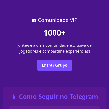
👥 Comunidade VIP
1000+
Junte-se a uma comunidade exclusiva de
jogadores e compartilhe experiências!
Entrar Grupo
📱 Como Seguir no Telegram