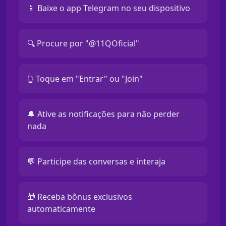
📱 Baixe o app Telegram no seu dispositivo
🔍 Procure por "@11QOficial"
👆 Toque em "Entrar" ou "Join"
🔔 Ative as notificações para não perder
nada
💬 Participe das conversas e interaja
🎁 Receba bônus exclusivos
automaticamente