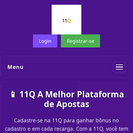
Login
Registrar-se
Menu
📱 11Q A Melhor Plataforma
de Apostas
Cadastre-se na 11Q para ganhar bônus no
cadastro e em cada recarga. Com a 11Q, você tem