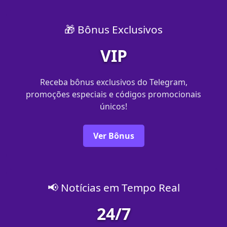
🎁 Bônus Exclusivos
VIP
Receba bônus exclusivos do Telegram,
promoções especiais e códigos promocionais
únicos!
Ver Bônus
📢 Notícias em Tempo Real
24/7