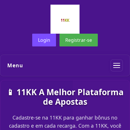
Login
Registrar-se
Menu
📱 11KK A Melhor Plataforma
de Apostas
Cadastre-se na 11KK para ganhar bônus no
cadastro e em cada recarga. Com a 11KK, você