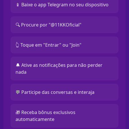
📱 Baixe o app Telegram no seu dispositivo
🔍 Procure por "@11KKOficial"
👆 Toque em "Entrar" ou "Join"
🔔 Ative as notificações para não perder
nada
💬 Participe das conversas e interaja
🎁 Receba bônus exclusivos
automaticamente