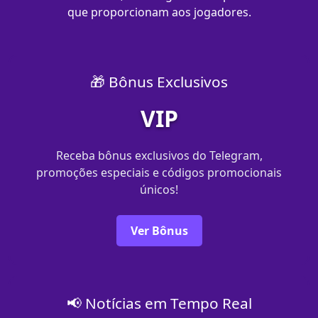
que proporcionam aos jogadores.
🎁 Bônus Exclusivos
VIP
Receba bônus exclusivos do Telegram,
promoções especiais e códigos promocionais
únicos!
Ver Bônus
📢 Notícias em Tempo Real