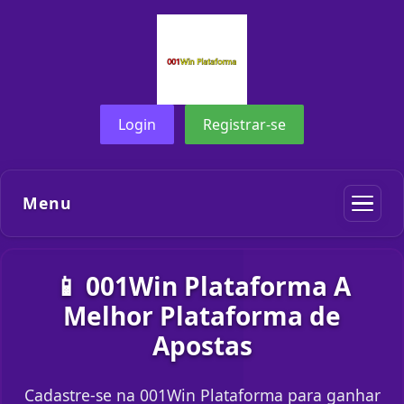
Login
Registrar-se
Menu
📱 001Win Plataforma A
Melhor Plataforma de
Apostas
Cadastre-se na 001Win Plataforma para ganhar