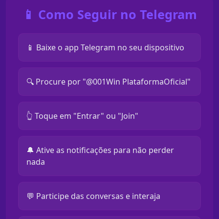
📱 Como Seguir no Telegram
📱 Baixe o app Telegram no seu dispositivo
🔍 Procure por "@001Win PlataformaOficial"
👆 Toque em "Entrar" ou "Join"
🔔 Ative as notificações para não perder
nada
💬 Participe das conversas e interaja