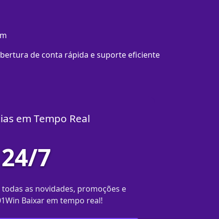
am
bertura de conta rápida e suporte eficiente
cias em Tempo Real
24/7
e todas as novidades, promoções e
01Win Baixar em tempo real!