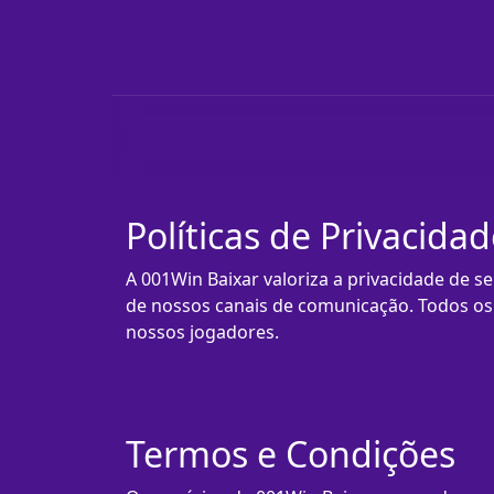
Políticas de Privacida
A 001Win Baixar valoriza a privacidade de 
de nossos canais de comunicação. Todos os 
nossos jogadores.
Termos e Condições