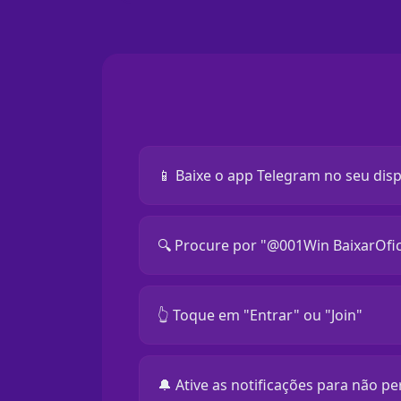
📱 Baixe o app Telegram no seu disp
🔍 Procure por "@001Win BaixarOfic
👆 Toque em "Entrar" ou "Join"
🔔 Ative as notificações para não p