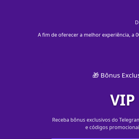
D
A fim de oferecer a melhor experiência, a 
🎁 Bônus Exclu
VIP
Receba bônus exclusivos do Telegra
e códigos promocionai