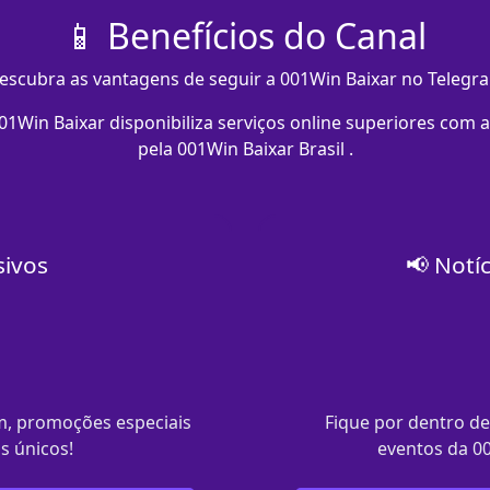
📱 Benefícios do Canal
escubra as vantagens de seguir a 001Win Baixar no Telegr
001Win Baixar disponibiliza serviços online superiores com a
pela 001Win Baixar Brasil .
sivos
📢 Notí
m, promoções especiais
Fique por dentro d
s únicos!
eventos da 0