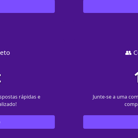
reto
👥 
t
espostas rápidas e
Junte-se a uma com
lizado!
compa
e