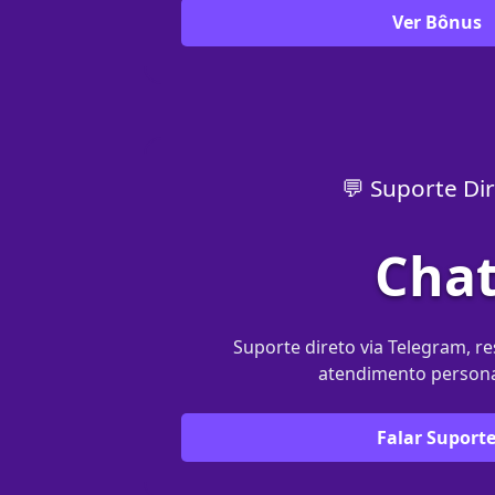
Ver Bônus
💬 Suporte Di
Cha
Suporte direto via Telegram, r
atendimento persona
Falar Suport