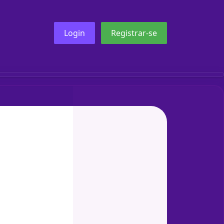
Login
Registrar-se