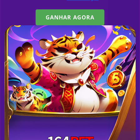
GANHAR AGORA