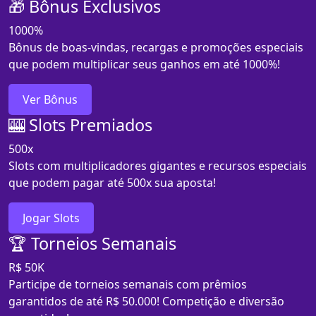
🎁 Bônus Exclusivos
1000%
Bônus de boas-vindas, recargas e promoções especiais
que podem multiplicar seus ganhos em até 1000%!
Ver Bônus
🎰 Slots Premiados
500x
Slots com multiplicadores gigantes e recursos especiais
que podem pagar até 500x sua aposta!
Jogar Slots
🏆 Torneios Semanais
R$ 50K
Participe de torneios semanais com prêmios
garantidos de até R$ 50.000! Competição e diversão