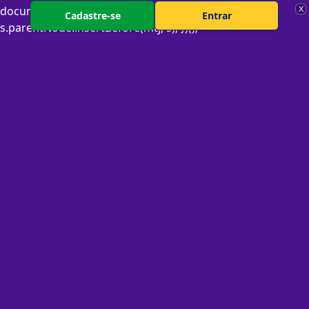
document.getElementsByTagName("script")[0];
X
Cadastre-se
Entrar
s.parentNode.insertBefore(mtj, s); })();